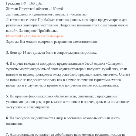
Граждане РФ - 160 руб.
Жители Иркутской области - 160 руб.
Дети школьного и дошкольного возраста - бесплатно.
Льготное посещение Прибайкальского национального парка предусмотрено для
различных категорий посетителей. Подробнее познакомиться с льготами можно
на сайте Заповедное Прибайкалье.
https://baikal-1.ru/tourism/entrance-pass/
Здесь же Вы можете оформить разрешения самостоятельно.
3.
Дети до 14 лет должны быть в сопровождении взрослых.
4.
В случае выезда на экскурсии, предоставляемые базой отдыха «Ольтрек»,
туристы могут уведомить об этом администратора и получить сухой паек, если
питание на период проведения экскурсии было предварительно оплачено. Оплата
за питание не подлежит возврату как в случае получения туристами сухого
пайка, так и в случае, если правом его получения они не воспользовались.
5.
По причине форс-мажорных обстоятельств, связанных с природными
условиями: разлив рек, пересыхание источников и прочее, деньги за оплаченные
экскурсии не возвращаются.
6.
На экскурсии не допускаются лица в состоянии алкогольного или иного
опьянения.
7.
Администрация оставляет за собой право на изменение расценок, исходя из