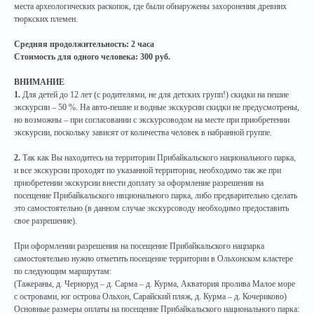
места археологических раскопок, где были обнаружены захоронения древних
тюркских племен.
Средняя продолжительность: 2 часа
Стоимость для одного человека: 300 руб.
ВНИМАНИЕ
1.
Для детей до 12 лет (с родителями, не для детских групп!) скидки на пешие
экскурсии – 50 %. На авто-пешие и водные экскурсии скидки не предусмотрены,
но возможны – при согласовании с экскурсоводом на месте при приобретении
экскурсии, поскольку зависят от количества человек в набранной группе.
2.
Так как Вы находитесь на территории Прибайкальского национального парка,
и все экскурсии проходят по указанной территории, необходимо так же при
приобретении экскурсии внести доплату за оформление разрешения на
посещение Прибайкальского нвционального парка, либо предварительно сделать
это самостоятельно (в данном случае экскурсоводу необходимо предоставить
свое разрешение).
При оформлении разрешения на посещение Прибайкальского нацпарка
самостоятельно нужно отметить посещение территории в Ольхонском кластере
по следующим маршрутам:
(Тажераны, д. Черноруд – д. Сарма – д. Курма, Акватория пролива Малое море
с островами, юг острова Ольхон, Сарайский пляж, д. Курма – д. Кочериково)
Основные размеры оплаты на посещение Прибайкальского национального парка: