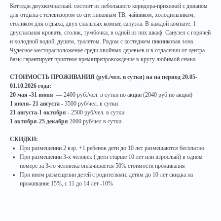
Коттедж двухкомнатный: состоит из небольшого коридора-прихожей с диваном
для отдыха с телевизором со спутниковым ТВ, чайником, холодильником,
столиком для отдыха; двух спальных комнат, санузла. В каждой комнате: 1
двуспальная кровать, столик, тумбочка, в одной из них шкаф. Санузел с горячей
и холодной водой, душем, туалетом. Рядом с коттеджем пикниковая зона.
Чудесное месторасположение среди хвойных деревьев и в отдалении от центра
базы гарантирует приятное времяпрепровождение в кругу любимой семьи.
СТОИМОСТЬ ПРОЖИВАНИЯ (руб./чел. в сутки) на на период 20.05-
01.10.2026 года:
20 мая -31 июня
— 2400 руб./чел. в сутки по акции (2040 руб по акции)
1 июля- 21 августа
- 3500 руб/чел. в сутки
21 августа-1 октября
- 2500 руб/чел. в сутки
1 октября-25 декабря
2000 руб/чел в сутки
СКИДКИ:
При размещении 2 взр. +1 ребенок дети до 10 лет размещаются бесплатно.
При размещении 3-х человек ( дети старше 10 лет или взрослый) в одном
номере за 3-го человека оплачивается 50% стоимости проживания
При ином размещении детей с родителями: детям до 10 лет скидка на
проживание 15%, с 11 до 14 лет -10%