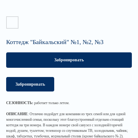
Коттедж "Байкальский" №1, №2, №3
Забронировать
Забронировать
СЕЗОННОСТЬ:
работает только летом.
ОПИСАНИЕ
: Отлично подойдет для компании из трех семей или для одной
многочисленной семьи, поскольку этот благоустроенный отдельно-стоящий
коттедж на три номера. В каждом номере свой санузел с холодной/горячей
водой, душем, туалетом; телевизор со спутниковым ТВ, холодильник, чайник;
шкаф, табуретки, тумбочки, журнальный столик (кроме байкальского № 2).